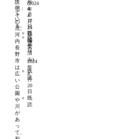
説
年
(
2024
っ
明：
4
年
て
月
そ
4
い
17
月
の
る。
日
25
点、
既
日
河
作
読
編
内
成
集
長
日
済
野
み
)
市
2024
は
年
既
4
広
読
月
い
20
公
日
園
既
や
読
川
が
あ
っ
て、
和