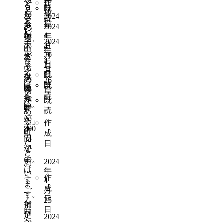
っ
作
で
と
ョ
既
日
と
成
自
が
2024
ン
読
ア
日
分
多
年
2024
の
ピ
が
い
4
年
場、
2024
ー
大
月
の
4
出
年
ル
20
き
月
で
会
4
し
日
21
く
子
い
月
て
日
既
な
供
の
26
ほ
既
読
っ
医
日
場
し
読
た
療
既
が
い。
時
費
読
あ
に
が
る」
作
不
500
町
成
円
安
だ
日
な
で
と
の
す。
2024
思
は
年
い
作
す
4
ま
成
ご
月
す。
日
25
く
補
日
助
足
2024
か