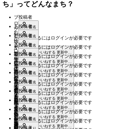
ち」ってどんなまち？
ブ
投稿者
ロ
あ
投稿者
匿名
グ
れ
と
野
投稿者
匿名
いいねするにはログインが必要です
か
し
球
ら
よ
投稿者
匿名
いいねするにはログインが必要です
て
が
こ
い
いいねする
更新中…
報
で
副
投稿者
匿名
いいねするにはログインが必要です
こ
高
告
き
流
いいねする
更新中…
に
校、
気
投稿者
匿名
を
いいねするにはログインが必要です
る
煙
は
よ
軽
いいねする
更新中…
載
場
の
自
投稿者
匿名
報
いいねするにはログインが必要です
い
に
せ
所
な
転
いいねする
更新中…
告
大
勉
ネ
投稿者
匿名
て
が
いいねするにはログインが必要です
い
車
も
学
強
ス
いいねする
更新中…
る
限
町。
で
数
投稿者
匿名
な
が
いいねするにはログインが必要です
を
タ
ん
ら
河
も
十
いいねする
更新中…
い
あ
教
リ
登
投稿者
匿名
で
れ
内
いいねするにはログインが必要です
通
年
で
る。
え
ゾ
下
す
いいねする
更新中…
て
長
り
前、
河
投稿者
匿名
す
よ
て
いいねするにはログインが必要です
ー
校
ね！
い
野
や
天
内
よ
いいねする
更新中…
い
も
ト
の
歩
投稿者
匿名
て
は
す
いいねするにはログインが必要です
野
長
ね
病
ら
神
道
道
作
の
いいねする
更新中…
路
い
町
野
街
投稿者
まり