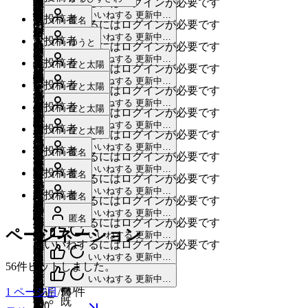
と
2024
喫
感
いいねするにはログインが必要です
年
時
校
く
す)
校、
日
な。
学
行
園
作
若
駐
作
ラ
校
読
園
年
思
いいねする
更新中…
茶
5
じ
間
を
て
作
学
私
投稿者
大
既
大
路
匿名
者
の
っ
いいねするにはログインが必要です
い
の
成
も
で
4
が
月
い
が
ら
に
作
1
成
校
が
型
読
き
を
も
いいねする
更新中…
中
て
人
少
日
・
投稿者
月
も
き
あ
19
ゆうと
ま
ほ
つ
れ
ほ
っ
いいねするにはログインが必要です
日
以
考
の
な
広
自
に
ほ
の
な
27
教
う
日
れ
る
す。
し
に
いいねする
更新中…
な
と
て
外
え
公
・
投稿者
遊
く
2024
空と太陽
転
飲
し
日
ニ
いいねするにはログインが必要です
い
室
少
ば
と
2024
あ
い
纏
く
ん
み
の
る
園
学
具
年
歩
車
(
2024
食
いいねする
更新中…
い
既
ー
町、
が
し
・
投稿者
年
い
い
空と太陽
と、
ま
て
ど
ん
いいねするにはログインが必要です
子
若
な
校
4
も
き
年
も
店
で
読
ズ
で
せ
4
増
市
作
い
い。
働
っ
寂
いいねする
更新中…
を
な
月
ど
者
ど
の
た
・
投稿者
や
5
車
空と太陽
や
す。
を
月
す
いいねするにはログインが必要です
ま
や
制
成
な。
坂
け
た
し
費
バ
27
も
に
が
教
月
く
給
す
も
キ
例
29
いいねする
更新中…
汲
か
い。
70
し
日
河
産
投稿者
道
る
空と太陽
シ
日
い
や
ス
た
と
いいねするにはログインが必要です
19
含
科
さ
食
く
安
日
ャ
え
み
周
ね
他
て
内
婦
ば
場
ョ
既
も
し
や
日
いいねする
更新中…
ち
っ
ま
書
ん
の
し
南
投稿者
全
2024
匿名
ン
ば、
上
年
の
いいねするにはログインが必要です
欲
長
人
か
所
ピ
読
う
て
歩
編
と
て
(
2024
れ
が
あ
食
て
花
年
に
作
プ
日
げ
の
いいねする
更新中…
学
し
野
科
り
市
投稿者
が
ン
匿名
ち
い
き
集
年
繋
住
た
重
いいねするにはログインが必要です
っ
器
欲
台
4
通
成
場
本
て
メ
校
い。
長
が
で
内
な
グ
ょ
4
る
で
済
いいねする
更新中…
が
み
住
す
月
て、
が
し
か
給
投稿者
れ
日
な
匿名
一
把
タ
の
ス
いいねするにはログインが必要です
野
少
自
に
い
月
モ
っ
青
そ
み
)
れ
や
27
宅
ぎ
駐
銀
い
ら
食
る
ど
の
握
バ
いいねする
更新中…
友
ピ
駅
な
転
大
29
の
ー
と
匿名
少
こ
日
2024
る
す
地
る。
車
の
いいねするにはログインが必要です
で
キ
費
よ
を
ア
し
ー
達
ー
前、
す
日
車
き
既
ページネーション
は
ル
モ
年
年
に
既
場
い
いいねする
更新中…
が
ラ
場
食
す。
ッ
を
う
作
ス
て、
ス
は
ド
周
ぎ
いいねするにはログインが必要です
編
の
な
読
不
が
4
ッ
期
通
読
町
で
ン
に
器
ク
無
に
っ
レ
社
内
2
いいねする
更新中…
を
辺
る。
集
練
遊
月
便
作
欲
ク
の
う。
作
と
き
ド
も
な
56件ヒットしました。
ス
償
し
て
チ
つ
会
の
出
に
健
済
習
具
21
で
成
し
ル
子
友
成
は、
る
セ
いいねする
更新中…
困
の
ま
化
て
ほ
ッ
の
や
動
し
日
緑
診
み
)
が
の
す。
日
い
く
1
ページ目
/
56
件
ど
達
日
「近
計
ル
ら
で
で
し
ほ
し
ク。
教
地
画
て
既
を
に
で
あ
河
で
ん、
100
も
く