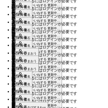
院
え
戸
いいねするにはログインが必要です
の
整
成
び
上
道
あ
の
頭
作
が
いいねする
更新中…
る
の
外
備
日
駐
投稿者
匿名
の
喫
(自
た
いいねするにはログインが必要です
広
が
成
あ
と
よ
灯
し
車
び
煙
いいねする
更新中…
転
り
い
少
日
広
投稿者
2025
匿名
る。
こ
う
が
いいねするにはログインが必要です
て
場
野
の
車
の
土
な
く
年
ろ
いいねする
更新中…
な
少
こ
が
大
投稿者
2025
匿名
球
人
通
広
地
いいねするにはログインが必要です
い。
て
3
作
が
施
な
ど
た
型
年
が
が
学
いいねする
更新中…
大
や
月
夜
綺
成
長
投稿者
漱石
ほ
設
い、
も
いいねするにはログインが必要です
く
遊
3
で
い
で
な
11
緑
遅
麗
日
野
し
が
いいねする
更新中…
冬
か
月
さ
具
皆
投稿者
き
漱石
ま
日
危
土
を
く
いいねするにはログインが必要です
で
小
い
欲
や
11
ら
ん
が
が
る
2025
だ
既
な
地
いいねする
更新中…
生
に
水
学
広
投稿者
匿名
(大
日
し
夜
高
あ
いいねするにはログインが必要です
あ
集
年
場
に
読
い
に
か
帰
遊
校
い
学
既
い
道
いいねする
更新中…
齢
っ
る
ま
1
カ
投稿者
所
い
ひまおう
な
大
し
宅
び
いいねするにはログインが必要です
ま
土
生
読
は
者
て、
月
公
れ
ラ
が
る、、。
ー
型
た、
いいねする
更新中…
す
も
で
地、
作
東
投稿者
の
ひまおう
と
ま
18
大
園
いいねするにはログインが必要です
る
オ
欲
と
商
大
る
で
の
山
成
京
と
日
て
で
いいねする
更新中…
型
が
作
場
ケ
人
投稿者
し
思
ひまおう
業
き
時
き
道
いいねするにはログインが必要です
が
日
や
か
既
も
安
複
あ
成
所
や
と
い
う
施
な
に
いいねする
更新中…
る
が
良
堺
日
投稿者
も！)
読
匿名
危
心
合
れ
日
が
いいねするにはログインが必要です
本
の
で
こ
2024
設
公
危
公
危
い
市
本
な
し
遊
いいねする
更新中…
ば
あ
屋
つ
す。
き
投稿者
年
と
や
匿名
園
な
園
な
作
いいねするにはログインが必要です
の
一
2025
い。
て
具
い
る
さ
な
5
今
れ
が
幼
作
が
い
が
いいねする
更新中…
い
成
よ
年
の
各
投稿者
監
匿名
外
が
い
と
月
ん、
いいねするにはログインが必要です
が
ス
い
多
稚
成
ほ
で
ほ
で
日
1
う
何
地
視
出
あ
な
8
いいねする
更新中…
い
漫
り
マ
な
大
投稿者
い
園、
日
し
匿名
す。
し
月
す。
に
いいねするにはログインが必要です
か
域
カ
や
日
る
～
い
画
が
ホ
学
き
2024
で
学
い
通
18
い
歩
いいねする
更新中…
公
を
で、
路
投稿者
メ
登
既
かるぴすさわー
公