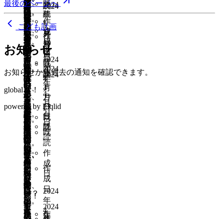
画
が
な
美
行
て
し
最後のページへ
い。
河
室
既
域
に
2024
車
読
増
堺
2024
き
る
内
人
す
人
た
に
に
重
い、
味
け
ほ
い。
内
の
年
読
と
自
年
が
や
ま
な
公
長
越
ね。
が
ち
遊
大
い
キ
し
作
る
し
5
長
壁
の
分
5
走
こども計画
し
で
い
園
野
え
集
に、
び
作
手
と
ャ
く
成
バ
い。
月
野
が
月
接
が
る
作
て
通
の
が
と
る
ま
身
場、
成
デ
き
ン
な
日
ス
他
19
3
は
な
点
う
の
成
も
う
お知らせ
で、
欲
言
し
り
体
休
5
日
ベ
プ
さ
日
路
の
日
大
く
を
つ
で
日
っ
の
で
し
え
今
2024
や
を
キ
憩
ロ
と
そ
既
線
市
既
阪
大
提
っ
危
と
が
き
い。
2024
年
ば、、、
は
す
動
ロ
ス
お知らせから過去の通知を確認できます。
ッ
か
う
読
が
は
読
2024
の
き
供
て
な
人
大
年
る
ぽ
4
コ
一
い
か
以
ペ
パ
入
に
あ
ほ
年
中
な
し
い
い、
4
月
が
変
と
よ
global
レ！
ク
と
し
上
ー
ー
浴
見
る
4
と
で
教
て、
た
月
27
何
集
で
こ
よ
っ
ラ
こ
な
に
ス
も
月
施
え
と
ん
powered by Liqlid
も
室
地
の
27
日
か
ま
し
ろ
ん
て
ス
ろ
が
な
が
21
参
設
る。
嬉
ど
日
田
だ
元
で
既
施
り
た。
が
広
言
だ
に
ら
っ
日
沢
入
も
陶
し
実
既
舎
と
へ
遠
読
策
や
子
ほ
場
う
か
出
チ
て
既
山
予
あ
器
い
施
読
の
聞
の
方
を
す
供
し
の
の
ら
張
ー
た。
読
あ
定
れ
は
し
イ
い
ロ
の
考
い
が
い。
た
が
さ
に
ム
教
作
り、
で、
ば、
重
て
メ
た
イ
お
え
雰
産
め
あ
み
来
プ
科
成
和
そ
な
く
い
ー
の
ヤ
じ
作
て
囲
め
に
っ
し
れ
レ
書
日
や
の
お
て
る
ジ
で
リ
い
成
欲
気
な
近
た
い
な
イ
の
か
後、
最
割
の
は
た
テ
ち
日
し
に
い
2024
隣
ら
し
い？
で
デ
さ
い
高！
れ
に
つ
く
ィ
ゃ
年
い。
な
よ
の
い
飽
安
し
ー
を
ず
る
2024
河
い
さ
を
ん
4
れ
う
市
い
き
全
作
か
タ
感
れ
年
の
内
作