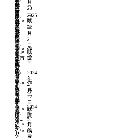
内
月
野
も
見
シ
日
い
楽
暗
が
長
20
山
ね
れ
ョ
と
に
す
る
野
日
は
2025
ー。
る
ッ
い
な
ぎ
こ
市、
既
年
有
流
紙
ピ
け
る
て
と
発
読
3
名
山
や
ン
な
と
夜
が
展
月
な
も
ホ
グ
い
思
に
で
し
2
の
生
ー
モ
う。
帰
き
日
そ
で、
駒
ム
作
ー
・
る
る」
既
う
途
も
ペ
成
ル
よ
学
「市
読
な
中
明
ー
日
が
く
生
民
の
で
石
ジ
欲
ケ
か
の
に。
2024
寄
も
の
し
ガ
ら
方
年
っ
そ
方
い。
を
作
す
と
4
て
ん
が
お
し
成
る
の
月
も
な
良
年
て
日
と
22
コ
ら
感
か
寄
病
す
日
ミ
え
じ
っ
2024
り
院
ご
既
ュ
る
か
た。
年
ば
に
い
読
ニ
為
5
な...
っ
通
不
ケ
作
月
に
か
う
安。
ー
作
成
8
も
り
こ
シ
日
成
日