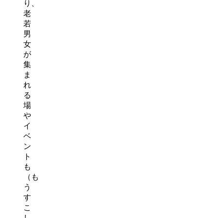
り、
老
若
男
女
が
集
ま
れ
る
場
や
イ
ベ
ン
ト
も
（も
う
す
こ
し