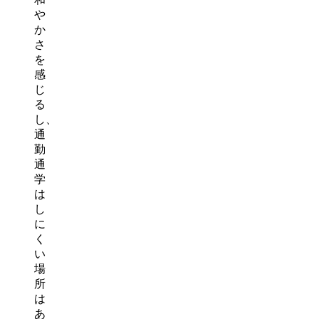
や
か
さ
を
感
じ
る
し、
通
勤
通
学
は
し
に
く
い
場
所
は
あ