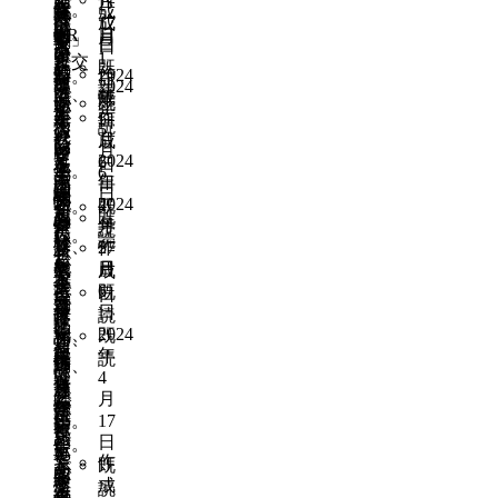
て
ん
月
上
お
ば
な
ま
な
る。
運
成
味
が
じ
5
外
で
長
成
17
い
空
げ
ば
い
市
で
ぁ。
ト
転
QR
日
わ
月
る」
環
割
野
日
日
る
き
る
あ
い
に
出
イ
コ
だ
1
え
「交
と
れ
だ
既
の
教
こ
ち
作
2024
な。
若
掛
レ
ー
日
と
な
通
繋
2024
に
け
読
で、
室
と
ゃ
年
成
い
け
が
ド
既
通
い
年
イ
が
く
遅
自
が
作
を
ん
5
日
人
て
汚
な
読
学
人
5
ン
っ
い
れ
月
然
あ
成
し
に
は
い
い
ど
月
路
と
フ
た
丈
て
2024
6
を
る
日
て
見
住
る。
学
で
6
も
の
ラ
高
夫
年
い
日
活
の
ほ
て
ま
駅
日
校
読
安
関
が
速
な
2024
4
る。
既
か
で
し
も
な
周
既
の
み
心
わ
整
年
月
道
素
読
し
広
い。
ら
い
り
読
校
込
で
り、
5
27
作
っ
路
材
た
く
こ
お
し
が
庭
め
き
月
日
気
成
て
も
で
場
有
こ
う
少
古
で
て
6
る
既
持
日
い
で
美
所
効
で
と
子
臭
日
放
持
け
読
ち
て
き
味
に
に
働
し
化
く、
2024
既
課
ち
ど、
の
通
る
し
し
使
い
た
年
に
友
読
後
帰
信
折
勤、
計
そ
て
い
て
け
4
な
達
遊
ら
号
り
通
画
う
ほ
た
結
ど
月
る
が
び
な
無
合
学
が
に
し
い。
17
婚
操
一
電
た
く
視
い
し
あ
見
日
い。
し
作
方
車
い
て
と
を
や
っ
え
作
既
あ
て
が
な
で
図
も
か
経
す
た
る
成
読
と
子
難
の
来