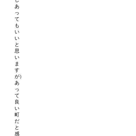
あ
っ
て
も
い
い
と
思
い
ま
す
が）
あ
っ
て
良
い
町
だ
と
感