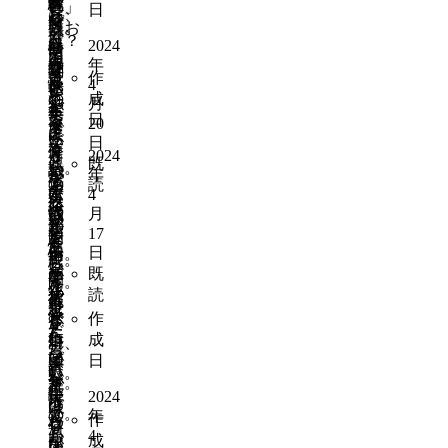
書
タ
乱
験
い」
と、
食
日
は、
ど
し
で
て
館
ブ
雑
し、
「お
以
器
外
も
く
は？
も
に
レ
な
2024
心
祭
前
に
国
を
て
自
行
ッ
年
運
身
り
聞
変
人
作
育
見
慢
4
き
ト
転
と
や
い
え
の
成
て
れ
月
で
や
上
が
も
集
た
た
方
日
る
な
20
き
す
で
多
に
ま
こ
ほ
が
こ
い
日
な
く
本
く
健
り
と
う
2024
観
と
と
既
い。
し
読
て
全
が
年
が
が
光
の
連
読
イ
て
み
ず
に
4
定
有
い
に
必
絡
オ
ほ
の
っ
月
成
期
り
い
来
然
が
ン
し
宿
17
と
長
的
ま
と
た
性
あ
モ
日
い。
題
怖
し
に
す。
思
い
を
り
ー
既
車
が
い
て
開
そ
う。
と
作
残
ル
読
で
で
あ
欲
催
れ
思
れ
念
み
送
き
と
作
し
さ
が
え
た
だ
た
っ
れ
街
成
い
れ、
出
る
ら
っ
い
て
ば
頭
日
で
皆
来
町
い
た。
な
も
登
が
す。
で
れ
作
い
誰
2024
大
ら
下
ほ
盛
ば
り。
の
で
年
き
作
わ
校
し
り
河
高
か
も
4
な
成
な
が
い。
上