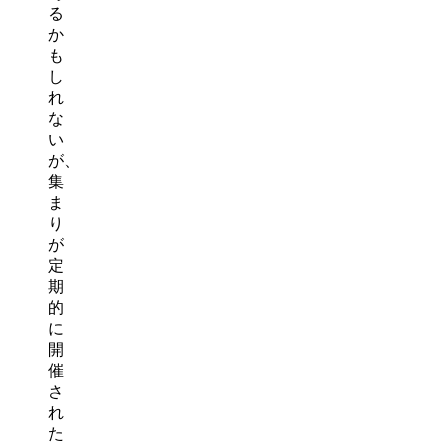
る
か
も
し
れ
な
い
が、
集
ま
り
が
定
期
的
に
開
催
さ
れ
た