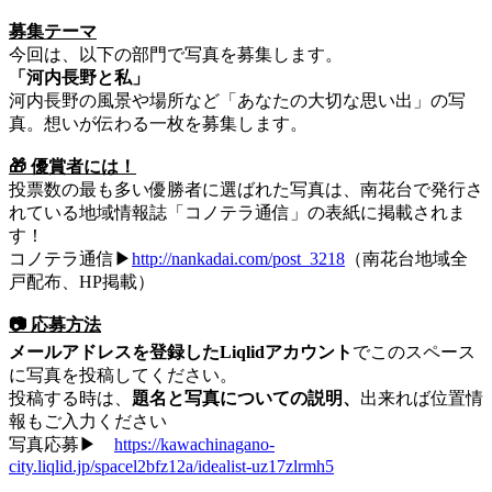
募集テーマ
​今回は、以下の部門で写真を募集します。
​「河内長野と私」
​河内長野の風景や場所など「あなたの大切な思い出」の写
真。想いが伝わる一枚を募集します。
🎁 優賞者には！
​投票数の最も多い優勝者に選ばれた写真は、南花台で発行さ
れている地域情報誌「コノテラ通信」の表紙に掲載されま
す！
コノテラ通信▶︎
http://nankadai.com/post_3218
（南花台地域全
戸配布、HP掲載）
📷 応募方法
メールアドレスを登録したLiqlidアカウント
でこのスペース
に写真を投稿してください。
投稿する時は、
題名と写真についての説明、
出来れば位置情
報もご入力ください
写真応募▶︎
https://kawachinagano-
city.liqlid.jp/spacel2bfz12a/idealist-uz17zlrmh5