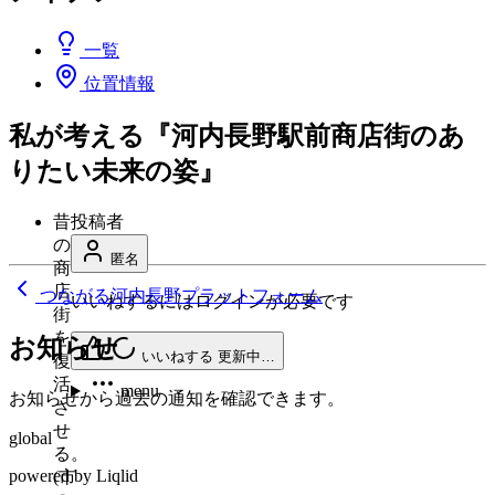
一覧
位置情報
私が考える『河内長野駅前商店街のあ
りたい未来の姿』
昔
投稿者
の
匿名
商
店
つながる河内長野プラットフォーム
いいねするにはログインが必要です
街
を
お知らせ
いいねする
更新中…
復
活
menu
お知らせから過去の通知を確認できます。
さ
せ
global
る。
powered by Liqlid
(市