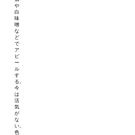
や
白
味
噌
な
ど
で
ア
ピ
ー
ル
す
る。
今
は
活
気
が
な
い。
色