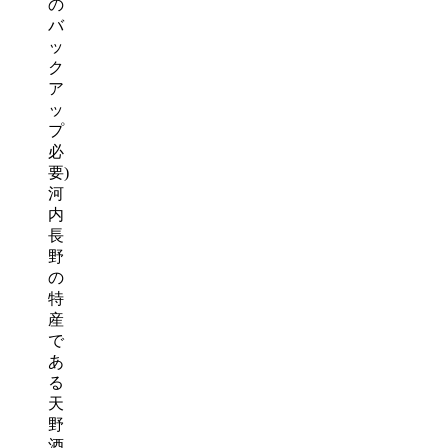
の
バ
ッ
ク
ア
ッ
プ
必
要)
河
内
長
野
の
特
産
で
あ
る
天
野
酒