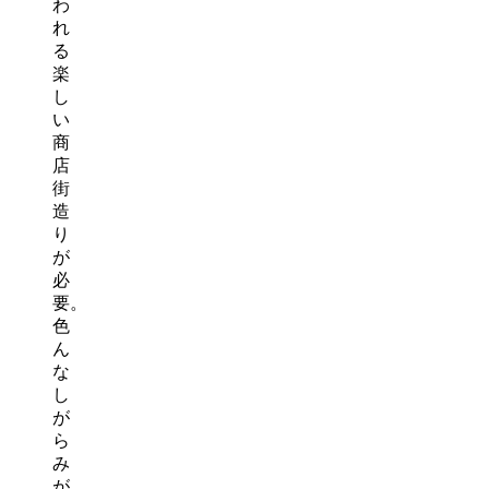
わ
れ
る
楽
し
い
商
店
街
造
り
が
必
要。
色
ん
な
し
が
ら
み
が