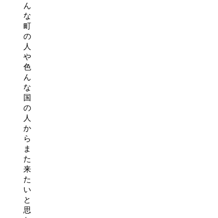
ん
な
町
の
人
や
色
ん
な
国
の
人
か
ら
ま
た
来
た
い
と
思