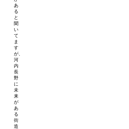
あ
る
と
聞
い
て
ま
す
が、
河
内
長
野
に
未
来
が
あ
る
街
造