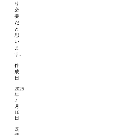
り
必
要
だ
と
思
い
ま
す。
作
成
日
2025
年
2
月
16
日
既