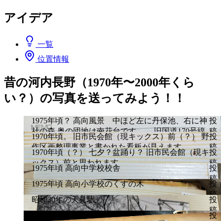
アイデア
一覧
位置情報
昔の河内長野（1970年〜2000年くら
い？）の写真を送ってみよう！！
1975年頃？ 高向風景 中ほど左に丹保池、右に神
投
社の森 奥の団地は南花台です。 旧国道170号線
稿
1970年頃。 旧市民会館（現キックス）前（？） 野
投
（水落〜清崎バス停の間）から。
者
作区画整理事業と書かれた看板が見えます。
稿
1970年頃（？） 七夕？盆踊り？ 旧市民会館（現キ
投
者
作成日
ックス）前と思われます。
稿
作成日
1975年頃 高向中学校校舎
投
者
2025年1月18日
稿
作成日
2025年1月18日
1975年頃 高向小学校のくすの木
投
作成日
者
稿
(
2025年1月18日
編集済み
)
2025年1月18日
昭和30年の天見駅
投
(
2025年1月18日
編集済み
)
作成日
2025年1月18日
者
稿
い
既読
昭和55年金剛山
投
(
2025年1月18日
編集済み
)
作成日
既読
2025年1月18日
者