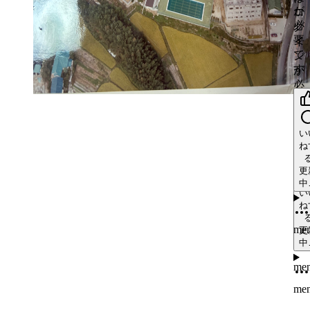
い
グ
中
が
ン
ロ
ね
イ
更
必
が
い
グ
中
ン
ね
要
必
イ
更
い
が
い
中
で
me
要
ン
ね
ね
必
更
す
で
が
中
me
要
更
す
必
更
で
中
中
me
要
す
で
me
す
い
me
me
ね
い
ね
い
更
ね
中
更
い
中
ね
更
中
me
更
中
me
me
me