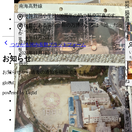
い
(
2025年1月18日
編集済み
)
稿
い
南海高野線
投
ね
作成日
既読
2024年12月23日
者
い
(
2025年1月18日
編集済み
)
既読
稿
す
い
1980加賀田小学校100周年の時の航空写真です。
投
ね
作成日
2024年12月23日
者
る
い
(
2024年12月23日
編集済み
)
既読
稿
す
い
位
市役所がある場所、前の万博のころは「池」だっ
投
に
ね
作成日
2024年12月23日
者
る
い
既読
置
既読
い
たって聞いた！
稿
は
す
い
位
に
情
ね
い
2024年11月20日
者
ロ
る
い
既読
置
報
は
す
作成日
ね
グ
に
情
ね
つながる河内長野プラットフォーム
あ
ロ
る
既読
す
報
イ
は
す
り
2024年11月1日
グ
に
あ
る
ン
ロ
る
お知らせ
イ
は
り
に
が
グ
に
既読
ン
ロ
は
必
い
イ
は
が
お知らせから過去の通知を確認できます。
グ
ロ
要
い
ン
い
ロ
必
イ
グ
で
ね
が
い
グ
global
要
ン
い
イ
す
す
必
ね
イ
で
が
い
powered by Liqlid
ン
る
要
す
ン
い
す
必
ね
が
に
で
る
が
い
要
す
必
は
す
に
必
ね
で
る
要
ロ
は
要
す
い
す
に
で
グ
ロ
で
る
ね
は
す
イ
い
グ
す
に
ロ
ね
ン
イ
更
は