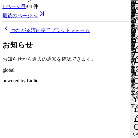
で
が
グ
は
ね
ね
更
要
す
ン
ロ
い
1
ページ目
/
64
件
い
す
必
イ
ロ
す
い
中
me
で
る
が
グ
ね
ね
更
要
ン
グ
る
い
最後のページへ
い
す
に
必
イ
す
中
me
で
が
イ
に
ね
ね
更
は
要
ン
る
い
す
必
ン
は
す
中
me
ロ
で
つながる河内長野プラットフォーム
が
に
ね
更
要
が
ロ
る
い
グ
す
必
は
中
me
で
必
グ
に
ね
イ
更
要
お知らせ
ロ
い
す
要
イ
は
中
me
ン
で
グ
ね
更
で
ン
ロ
が
い
す
イ
中
me
お知らせから過去の通知を確認できます。
す
が
グ
ね
必
更
ン
い
必
イ
中
me
要
が
global
ね
更
要
ン
で
い
必
中
me
で
が
powered by Liqlid
ね
す
更
要
い
す
必
中
me
い
で
ね
更
要
ね
す
中
me
で
更
更
す
中
me
い
中
い
ね
me
ね
い
更
me
ね
me
更
中
い
中