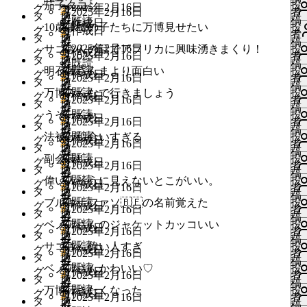
ッ
ィ
ー
万
グ
は
ね
既読
茄子タコ
投
ョ
2025年2月16日
カ
グ
デ
ト
ン
ロ
る
#
い
2025年2月16日
者
シ
ス
タ
ク
博
イ
ロ
す
い
稿
ン
既読
ッ
ィ
作成日
ー
が
万
グ
に
ね
既読
10歳までの子たちに万博見せたい
投
ョ
カ
グ
デ
作成日
ト
ン
グ
る
#
い
者
シ
ス
タ
ク
必
博
イ
は
す
い
稿
ン
ッ
ィ
ー
が
万
イ
Ga
に
ね
2025年2月16日
サコさんの話でアフリカに興味湧きまくり！
投
ョ
カ
グ
デ
作成日
要
ト
ン
ロ
る
#
い
2025年2月16日
者
シ
ス
タ
ク
必
博
ン
は
す
既読
い
稿
ン
ッ
ィ
で
ー
が
万
グ
に
ね
既読
い
明石屋さんまより面白い
投
ョ
カ
グ
デ
作成日
要
ト
が
ロ
る
#
い
2025年2月16日
者
シ
ス
す
タ
ク
必
博
イ
は
す
い
稿
ン
ッ
ィ
で
ー
必
万
グ
に
ね
既読
万博みんなで行きましょう
投
ョ
カ
グ
デ
作成日
要
ト
ン
ロ
る
#
ね
2025年2月16日
者
シ
ス
す
タ
ク
要
博
イ
は
す
い
稿
ン
ッ
ィ
で
ー
が
万
グ
に
す
既読
うそーんw
投
ョ
カ
グ
デ
作成日
で
ト
ン
ロ
る
#
い
2025年2月16日
者
シ
ス
す
タ
ク
必
博
イ
は
る
い
稿
ン
ッ
ィ
す
ー
が
万
グ
に
ね
既読
い
法被が似合いすぎる
投
ョ
カ
グ
デ
作成日
要
ト
ン
ロ
に
#
い
2025年2月16日
者
い
シ
ス
タ
ク
必
博
イ
は
す
い
稿
ン
ッ
ィ
で
ー
が
万
グ
は
ね
既読
ね
副会長‼️
投
ョ
カ
グ
デ
作成日
要
ト
ン
ロ
る
#
ね
2025年2月16日
者
い
シ
ス
す
タ
ク
必
博
イ
ロ
す
い
稿
ン
ッ
ィ
で
ー
が
万
グ
に
す
既読
ね
偉い人そうに見えないとこがいい。
投
ョ
更
カ
グ
デ
作成日
要
ト
ン
グ
る
#
い
2025年2月16日
者
い
シ
ス
す
タ
ク
必
博
イ
は
る
い
稿
中
ン
い
ッ
ィ
で
ー
が
万
イ
に
ね
既読
ね
ブルキナファソ🇧🇫の名前覚えた
投
ョ
更
カ
グ
デ
作成日
要
ト
ン
ロ
に
#
い
2025年2月16日
者
ね
シ
ス
す
タ
ク
必
博
ン
は
す
い
稿
中
ン
ッ
ィ
で
ー
が
万
グ
は
ね
既読
ベノアさんのジャケットカッコいい
投
ョ
更
カ
グ
デ
作成日
要
ト
が
ロ
る
#
い
2025年2月16日
者
い
シ
更
ス
す
タ
ク
必
博
イ
ロ
す
い
稿
中
me
ン
ッ
ィ
で
ー
必
万
グ
に
ね
既読
ね
サコさん偉い人すぎ
投
中
ョ
カ
グ
デ
作成日
要
ト
ン
グ
る
#
い
2025年2月16日
者
い
シ
ス
す
タ
ク
要
博
イ
は
す
い
稿
me
ン
ッ
ィ
で
ー
が
万
イ
に
ね
既読
ね
ベノアさんかわいい♡
投
ョ
更
カ
グ
デ
作成日
で
ト
ン
ロ
る
#
い
2025年2月16日
者
い
シ
ス
す
タ
ク
必
博
ン
は
す
い
稿
中
me
ン
ッ
ィ
す
ー
が
万
グ
に
ね
既読
ね
万博行きたくなった
投
me
ョ
更
カ
グ
デ
作成日
要
ト
が
ロ
る
#
い
2025年2月16日
者
い
シ
ス
タ
ク
必
博
イ
は
す
い
稿
中
ン