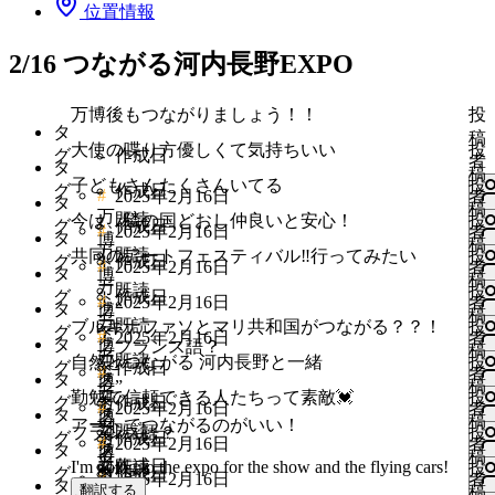
位置情報
2/16 つながる河内長野EXPO
万博後もつながりましょう！！
投
タ
稿
大使の喋り方優しくて気持ちいい
投
グ
作成日
者
タ
稿
子どもさんたくさんいてる
投
グ
作成日
#
2025年2月16日
者
タ
稿
万
既読
今は、隣の国どおし仲良いと安心！
投
グ
作成日
#
2025年2月16日
者
タ
博
稿
万
既読
共同のアートフェスティバル‼️行ってみたい
投
グ
作成日
ト
#
2025年2月16日
者
タ
博
い
稿
ー
万
既読
投
グ
作成日
ト
#
い
2025年2月16日
者
“
タ
ク
博
い
稿
ー
万
ね
既読
ブルキナファソとマリ共和国がつながる？？！
投
グ
デ
ト
#
い
2025年2月16日
者
タ
ク
博
フランス語？
す
い
稿
ィ
ー
万
ね
既読
い
自然とつながる 河内長野と一緒
投
グ
デ
作成日
ト
る
#
い
者
ス
タ
ク
博
す
い
稿
”
ィ
ー
万
に
ね
勤勉で信頼できる人たちって素敵💓
投
カ
グ
デ
作成日
ト
る
#
ね
2025年2月16日
者
ス
タ
ク
博
は
す
い
稿
アートでつながるのがいい！
ッ
ィ
ー
万
に
す
既読
フランス語？
投
カ
グ
デ
作成日
ト
ロ
る
#
い
2025年2月16日
者
シ
ス
タ
ク
博
は
る
い
稿
ッ
ィ
ー
万
グ
に
作成日
ね
I'm going to the expo for the show and the flying cars!
既読
投
ョ
カ
グ
デ
作成日
ト
ロ
に
#
い
2025年2月16日
者
シ
ス
タ
ク
博
イ
は
す
い
翻訳する
稿
ン